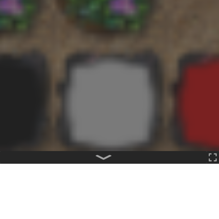
APP
5,450
649
1Kh
小小光暈同人陣
AUTHOR
thedu